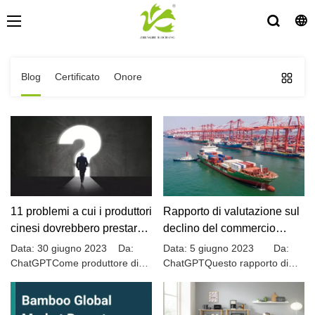
Blog
Certificato
Onore
11 problemi a cui i produttori
Rapporto di valutazione sul
cinesi dovrebbero prestare
declino del commercio
attenzione
estero per un produttore di
Data: 30 giugno 2023 Da:
Data: 5 giugno 2023 Da:
articoli per la casa in legno
ChatGPTCome produttore di
ChatGPTQuesto rapporto di
articoli per la casa in legno di
valutazione ha lo scopo di
di bambù in Cina
bambù di vecchia marca nella
analizzare le preoccupazioni
provincia del Fujian, in Cina. I
che circondano il declino del