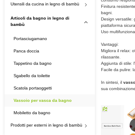
Utensili da cucina in legno di bambù
Finitura resistent
bagni.
Articoli da bagno in legno di
Design versatile: gr
bambù
piattaforma sicura 
Uso multifunzional
Portasciugamano
Vantaggi:
Migliora il relax:
Panca doccia
rilassante.
Tappetino da bagno
Aggiunta di stile:
Facile da pulire:
Sgabello da toilette
In sintesi, il
vasso
Scatola portaoggetti
sua combinazione d
Vassoio per vasca da bagno
Mobiletto da bagno
Prodotti per esterni in legno di bambù