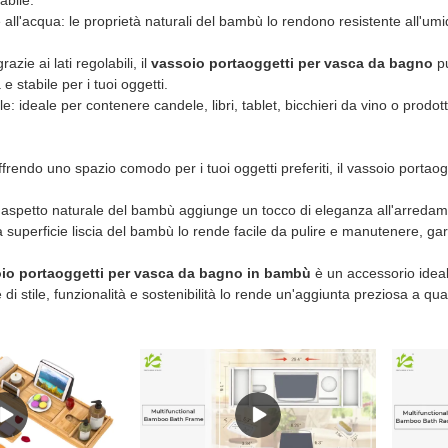
e all'acqua: le proprietà naturali del bambù lo rendono resistente all'u
azie ai lati regolabili, il
vassoio portaoggetti per vasca da bagno
pu
e stabile per i tuoi oggetti.
e: ideale per contenere candele, libri, tablet, bicchieri da vino o prodot
 offrendo uno spazio comodo per i tuoi oggetti preferiti, il vassoio por
 l'aspetto naturale del bambù aggiunge un tocco di eleganza all'arredame
 la superficie liscia del bambù lo rende facile da pulire e manutenere,
io portaoggetti per vasca da bagno in bambù
è un accessorio ideal
i stile, funzionalità e sostenibilità lo rende un'aggiunta preziosa a qu