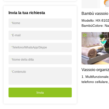
Invia la tua richiesta
Modello: HX-8102
*
Nome
BambùColore: Na
del prodotto: 75*
*
E-mail
cmDimensioni
imballate: 79,5*2
in 1 scatola di c
*
Telefono/WhatsApp/Skype
kgGW: 2,65 kg
*
Nome della ditta
*
Contenuto
1. Multifunzional
telefono cellulare
aromatica, olio es
asciugamano, rivis
Invia
frutta, ecc.inoltre
cadrà.2. Telescopi
destro, adatto a 