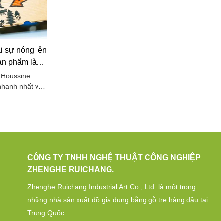
 các lý do có
 các khuyến
ch hiệu quả.
i sự nóng lên
sản phẩm làm
 Houssine
 nhanh nhất và
hiều thế kỷ, tre
trong cuộc
ười ở các nước
, nó đã trở nên
 cao ngang 1,3
CÔNG TY TNHH NGHỆ THUẬT CÔNG NGHIỆP
ZHENGHE RUICHANG.
Zhenghe Ruichang Industrial Art Co., Ltd. là một trong
những nhà sản xuất đồ gia dụng bằng gỗ tre hàng đầu tại
Trung Quốc.