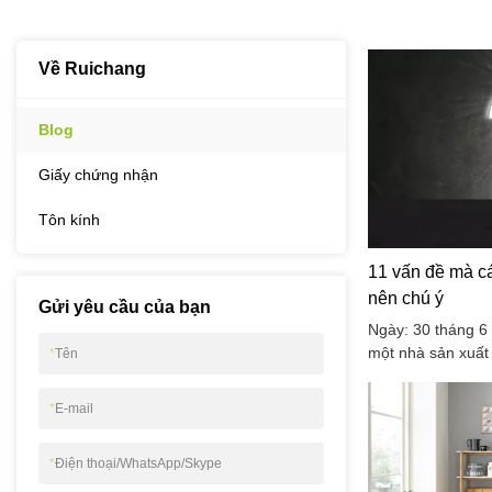
Về Ruichang
Blog
Giấy chứng nhận
Tôn kính
11 vấn đề mà c
nên chú ý
Gửi yêu cầu của bạn
Ngày: 30 tháng 
một nhà sản xuất 
*
Tên
thương hiệu lâu đ
Các sản phẩm chí
*
E-mail
sản phẩm lưu trữ 
gỗ, giá đỡ màn hì
*
Điện thoại/WhatsApp/Skype
đẩu bằng tre, giá
bằng tre, thớt tre