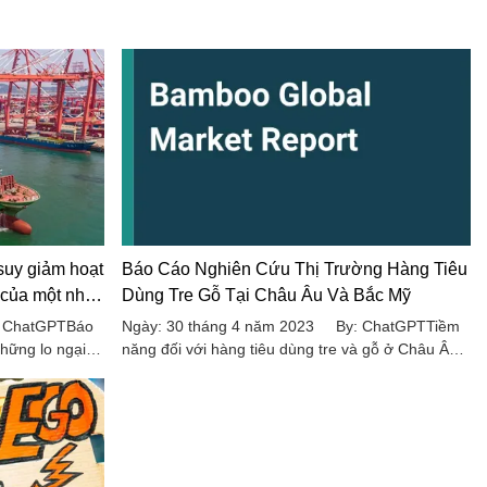
 suy giảm hoạt
Báo Cáo Nghiên Cứu Thị Trường Hàng Tiêu
 của một nhà
Dùng Tre Gỗ Tại Châu Âu Và Bắc Mỹ
re ở Trung
: ChatGPTBáo
Ngày: 30 tháng 4 năm 2023 By: ChatGPTTiềm
hững lo ngại
năng đối với hàng tiêu dùng tre và gỗ ở Châu Âu
goại thương
và Bắc Mỹ chắc chắn là rất cao do khả năng tiêu
ất đồ gia dụng
thụ hàng hóa ngày càng tăng của khu vực, thị
Kiến, Trung
trường cấp B đang phát triển và xu hướng ngày
re và gỗ, sản
càng tăng đối với các sản phẩm có ý thức về môi
 hình máy tính,
trường.
à các sản phẩm