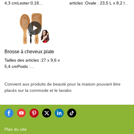
4,3 cmLester:0,18
articles :Ovale : 23,5 L x 8,2 l x
kgMatériel:BambouCouleur:Naturel
3,5 P cmPagaie : 24 L x 8,5 L x
3,5 P cmLester:0,25
kgMatériel:Bambou
+ Caoutchouc +
PlastiqueCouleur:Naturel
Brosse à cheveux plate
Tailles des articles :27 x 9,6 x
5,4 cmPoids :
0,27kgMatériel:BambouCouleur:Naturel
Convient aux produits de beauté pour la maison pouvant être
placés sur la commode et le lavabo
Plan du site