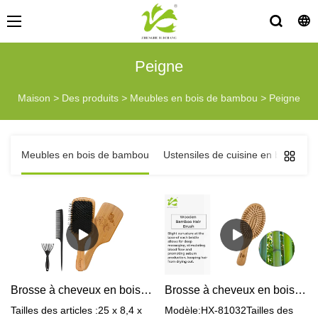
Peigne
Maison
>
Des produits
>
Meubles en bois de bambou
>
Peigne
Meubles en bois de bambou
Ustensiles de cuisine en bois de
Brosse à cheveux en bois de sanglier
Brosse à cheveux en bois de bambou
Tailles des articles :25 x 8,4 x
Modèle:HX-81032Tailles des