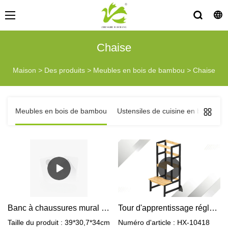
Chaise
Maison
>
Des produits
>
Meubles en bois de bambou
>
Chaise
Meubles en bois de bambou
Ustensiles de cuisine en bois de
Banc à chaussures mural compact en bambou - Design pliable et peu encombrant
Tour d'apprentissage réglable en hauteur pour enfants, protection anti-basculement élégante
Taille du produit : 39*30,7*34cm
Numéro d'article : HX-10418