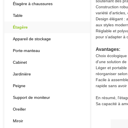
soutenant des pr
Étagère à chaussures
Construction robu
variété d'articles
Table
Design élégant : 
aux styles modern
Étagère
Réglable et polyv
pour s'adapter à d
Appareil de stockage
Avantages:
Porte-manteau
Choix écologique 
d'une solution de
Cabinet
Léger et portable
réorganiser selon
Jardinière
Facile à assemble
Peigne
rapide sans avoir 
Support de moniteur
En résumé, l'étag
Sa capacité à amél
Oreiller
Miroir