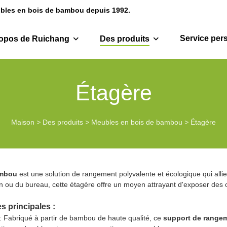
eubles en bois de bambou depuis 1992.
Service per
opos de Ruichang
Des produits
Étagère
Maison
>
Des produits
>
Meubles en bois de bambou
>
Étagère
ambou
est une solution de rangement polyvalente et écologique qui allie s
n ou du bureau, cette étagère offre un moyen attrayant d'exposer des 
s principales :
: Fabriqué à partir de bambou de haute qualité, ce
support de range