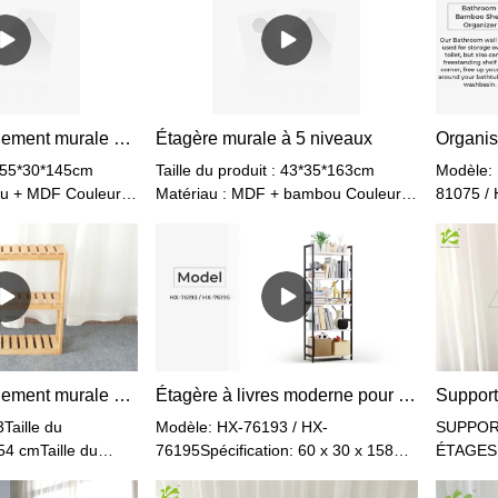
Étagère de rangement murale en bambou et MDF
Étagère murale à 5 niveaux
 : 55*30*145cm
Taille du produit : 43*35*163cm
Modèle:
u + MDF Couleur :
Matériau : MDF + bambou Couleur :
81075 / 
Blanc + Naturel
de l'arti
BambouPo
2,5 kgCo
/ Marron
rangemen
bambou 
hauteur 
stockage
Étagère de rangement murale à 3 niveaux
Étagère à livres moderne pour chambre à coucher, salon et bureau
de bain
aille du
Modèle: HX-76193 / HX-
SUPPOR
 54 cmTaille du
76195Spécification: 60 x 30 x 158
ÉTAGESL
s 1ctn):62 x 36,6 x
cmTaille emballée : 86 x 35 x 18
être plac
0kgPoids brut:2,5
cmPoids net: 12,3kgPoids
chambre 