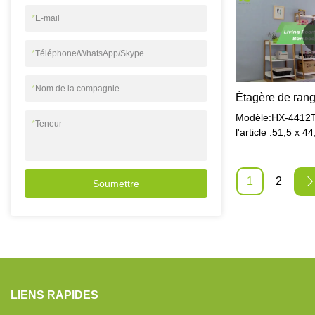
kgMatériel:Bambo
*
E-mail
*
Téléphone/WhatsApp/Skype
*
Nom de la compagnie
Modèle:HX-4412Ta
*
Teneur
l'article :51,5 x 4
emballée :82 x 46
cmMatériel:MDF
net:8.25kgPoids b
1
2
Soumettre
BlancLieu d'origin
ChineApplication
LIENS RAPIDES