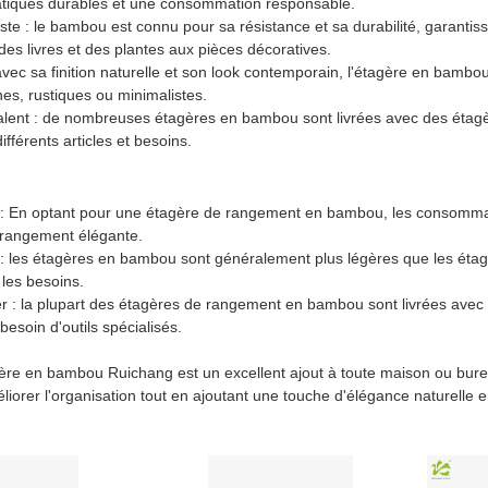
atiques durables et une consommation responsable.
ste : le bambou est connu pour sa résistance et sa durabilité, garant
, des livres et des plantes aux pièces décoratives.
avec sa finition naturelle et son look contemporain, l'étagère en bambo
es, rustiques ou minimalistes.
alent : de nombreuses étagères en bambou sont livrées avec des étagè
ifférents articles et besoins.
: En optant pour une étagère de rangement en bambou, les consommateu
 rangement élégante.
 : les étagères en bambou sont généralement plus légères que les étagère
 les besoins.
r : la plupart des étagères de rangement en bambou sont livrées avec d
besoin d'outils spécialisés.
ère en bambou Ruichang est un excellent ajout à toute maison ou bureau,
iorer l'organisation tout en ajoutant une touche d'élégance naturelle e