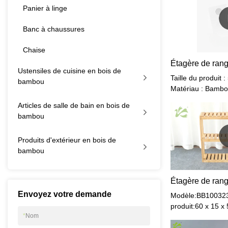
Panier à linge
Banc à chaussures
Chaise
Ustensiles de cuisine en bois de
Taille du produit
bambou
Matériau : Bambo
Naturel + Blanc
Articles de salle de bain en bois de
bambou
Produits d'extérieur en bois de
bambou
Envoyez votre demande
Modèle:BB100323T
produit:60 x 15 x
*
Nom
produit (6pcs dan
36 cmPoids net:2.