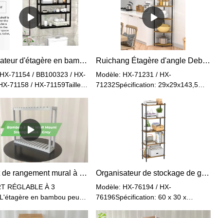
Organisateur d'étagère en bambou à 3 niveaux pour salle de bain
Ruichang Étagère d'angle Debout avec 5 Niveaux, bibliothèque, Bois, étagère Debout, étagère de Rangement, étagère de Rangement pour Cuisine
 HX-71154 / BB100323 / HX-
Modèle: HX-71231 / HX-
HX-71158 / HX-71159Taille
71232Spécification: 29x29x143,5
cle : 60x15x54 cmMatériel:
cmTaille emballée (4 pièces dans 1
ids net : 2kgPoids brut :
boîte d'exportation) : 40,5 x 33 x
uleur: Noir / Naturel / Noyer
39,5 cmPoids net : 3,6kgPoids
 / GrisÉtagères de
brut : 4,0kgMatériel: MDF + Cadre
t de salle de bain en
BambouCouleur: Vintage+Noir /
RuichangOptions de
Blanc+Naturel
réglableAssez large pour le
Etagères murales de salle
Support de rangement mural à 3 niveaux en bambou - Gris
Organisateur de stockage de grande capacité
 en bambou
T RÉGLABLE À 3
Modèle: HX-76194 / HX-
'étagère en bambou peut
76196Spécification: 60 x 30 x
ée dans le hall, le salon, la
158,6 cmTaille emballée : 69 x 35,5 x
ou la cuisine. Avec le
17 cmPoids net : 11,4kgPoids