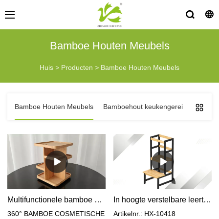
Bamboe Houten Meubels
Huis
>
Producten
>
Bamboe Houten Meubels
Bamboe Houten Meubels
Bamboehout keukengerei
Badkame
Multifunctionele bamboe opslagcarrousel
In hoogte verstelbare leertoren voor kinderen, stijlvolle kantelbeveiliging
360° BAMBOE COSMETISCHE
Artikelnr.: HX-10418