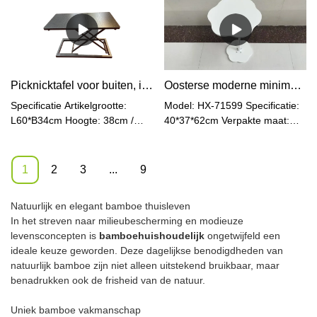
draagbare stapelkruk voor
eetkamer, keuken, slaapzaal,
school (originele bamboe
houtkleur) Model: HX-73119
Specificatie: Artikelgrootte:
33,6*33,6*45,3cm
Picknicktafel voor buiten, ideaal voor kamperen, strand, leuke cadeaus voor iedereen
Oosterse moderne minimalistische stijl ijzeren houten bank bijzettafel
Nettogewicht: 1,7 kg Plaat:
28*28*1,5cm Materiaal:
Specificatie Artikelgrootte:
Model: HX-71599 Specificatie:
Bamboe + Kunststof Rotan
L60*B34cm Hoogte: 38cm /
40*37*62cm Verpakte maat:
Kleur: Natuurlijk
33,5cm / 27cm / 20cm / 6cm
64,5*45*9,5cm Nettogewicht:
Productonderhoudsinstructies:
Kartonformaat: 69*41,5*9cm
1,7 kg Brutogewicht: 2,5 kg
Afnemen met een droge doek
Nettogewicht: 4,2 kg
Materiaal: MDF + ijzeren
1
2
3
...
9
Brutogewicht: 5,2 kg Materiaal:
buispilaar Kleur: Wit
Bamboe / Bamboe+Metaal
Natuurlijk en elegant bamboe thuisleven
Kleur: Natuurlijk / Zwart
In het streven naar milieubescherming en modieuze
Verstelbaar: Ja
levensconcepten is
bamboehuishoudelijk
ongetwijfeld een
ideale keuze geworden. Deze dagelijkse benodigdheden van
natuurlijk bamboe zijn niet alleen uitstekend bruikbaar, maar
benadrukken ook de frisheid van de natuur.
Uniek bamboe vakmanschap