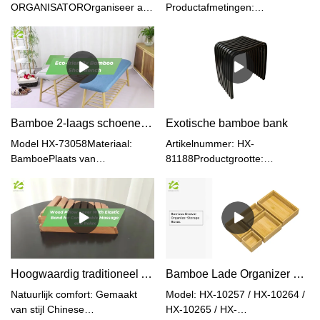
ORGANISATOROrganiseer al
Productafmetingen:
je make-up, toiletartikelen en
90*40*45cm Verpakte
meer met een draaiende
afmetingen: 93*44*5,5 cm
tafelcarrousel.
Nettogewicht: 4,9 kg
Brutogewicht: 6,0 kg Materiaal:
Bamboe Kleur: Zwart + Naturel
Bijzondere kenmerken:
Verstelbare hoogte
Bamboe 2-laags schoenenrek Stapelbaar schoenenrek
Exotische bamboe bank
Model HX-73058Materiaal:
Artikelnummer: HX-
BamboePlaats van
81188Productgrootte:
herkomst:Fujian,
46*30,2*46cmVerpakt formaat
ChinaLogo:Aanvaardbaar
(2 stuks in één export bruine
klantlogoSollicitatie:Thuiskantoor,
doos): 58,5*51,7*32cmNetto
woonkamerGemaakt van 100%
gewicht: 2,8 kgBrutogewicht (2
premium natuurlijk bamboe, dat
stuks): 7,3 kgKleur: Naturel /
milieuvriendelijk, gezond,
ZwartGeassembleerd:
duurzaam, licht en mooi is.
JaProductieproces: Heet
Hoogwaardig traditioneel Azië houten kussen
Bamboe Lade Organizer Opbergdozen (set van 5)
persen
Natuurlijk comfort: Gemaakt
Model: HX-10257 / HX-10264 /
van stijl Chinese
HX-10265 / HX-