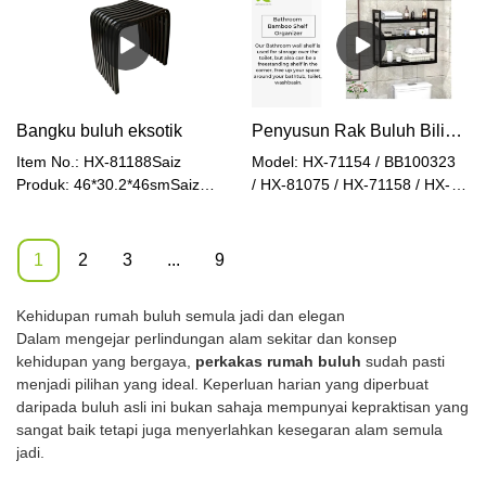
Saiz Kadbod: 69 * 41.5 * 9cm
Berat Bersih: 1.7kg Berat
Kering
Berat Bersih: 4.2kg Berat
Kasar: 2.5kg Bahan: MDF +
Kasar: 5.2kg Bahan: Buluh /
Tiang tiub besi Warna: Putih
Buluh+Logam Warna: Asli /
Hitam Boleh laras: Ya
Bangku buluh eksotik
Penyusun Rak Buluh Bilik Mandi 3 Tingkat
Item No.: HX-81188Saiz
Model: HX-71154 / BB100323
Produk: 46*30.2*46smSaiz
/ HX-81075 / HX-71158 / HX-
Pembungkusan (2 pcs dalam
71159Saiz item: 60 x 15 x 54
satu kotak coklat eksport):
cmBahan: BuluhBerat Bersih:
58.5*51.7*32smBerat Bersih:
2kgBerat Kasar: 2.5kgwarna:
1
2
3
...
9
2.8kgBerat Kasar(2pcs):
Hitam / Asli / Walnut / Coklat /
7.3kgwarna: Asli /
KelabuRak simpanan bilik
Kehidupan rumah buluh semula jadi dan elegan
HitamDihimpun: yaProses
mandi buluh RuichangPilihan
Dalam mengejar perlindungan alam sekitar dan konsep
pengeluaran: Penekanan
Ketinggian Boleh LarasCukup
kehidupan yang bergaya,
perkakas rumah buluh
sudah pasti
panas
Luas untuk PenyimpananRak
menjadi pilihan yang ideal. Keperluan harian yang diperbuat
Bilik Mandi Buluh yang
daripada buluh asli ini bukan sahaja mempunyai kepraktisan yang
dipasang di dinding
sangat baik tetapi juga menyerlahkan kesegaran alam semula
jadi.