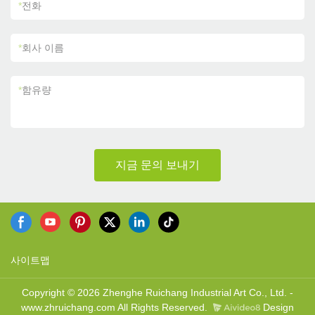
*
전화
*
회사 이름
*
함유량
지금 문의 보내기
사이트맵
Copyright © 2026 Zhenghe Ruichang Industrial Art Co., Ltd. -
www.zhruichang.com All Rights Reserved.
Design