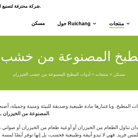
شركة محترفة لتصنيع الأدوات المنزلية المصنوعة من خشب الخيزران والأثاث الصغير منذ عام 1992.
مسكن
منتجات
حول Ruichang
مطبخ المصنوعة من خشب ا
مسكن
>
منتجات
>
أدوات المطبخ المصنوعة من خشب الخيزران
 المطبخ. وباعتبارها مادة طبيعية وصديقة للبيئة ومتينة وجميلة، أص
بلا شك خيارًا مثاليًا.
المصنوعة من الخيزران
دان تناول الطعام من الخيزران أو أوعية طعام من الخيزران أو صواني 
مس فريد. فهي لا تبدو أنيقة وطبيعية فحسب، بل إنها توفر أيضًا لمسة