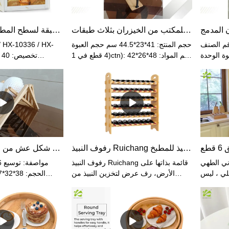
 المدمج
رف منظم للمكتب من الخيزران بثلاث طبقات
صندوق خبز مزدوج الطبقة لسطح المطبخ مع باب شفاف
لصنف: HX-70072 حجم المنتج:
حجم المنتج: 41*23*44.5 سم حجم العبوة
م عبوة الوحدة
(4 قطع في 1ctn): 42*26*48 سم المواد:
4 سم حجم الصندوق
الخيزران + المعدن ارتفاع قابل للتعديل:
الخارجي (6 قطع في 1 كرتون):
نعم
47.8*29.5*37 سم الوزن الصافي: 1.78
ان اللون:
كجممادة: الخيزرانل
طبيعي
أبيض عتيقشكل ال
رفوف النبيذ Ruichang قائمة بذاتها على الأرض، رف عرض لتخزين النبيذ من الخيزران المقاوم للاهتزاز وحامل زجاجات النبيذ للمطبخ
سلة فواكه قابلة للطي على شكل عش من الخيزران الطبيعي
ني الطهي
رفوف النبيذ Ruichang قائمة بذاتها على
قلي ، ليس
الأرض، رف عرض لتخزين النبيذ من
ا لم يعد
الخيزران المقاوم للاهتزاز، حامل زجاجات
 الاستمتاع
النبيذ للمطبخ والخزانة وغرفة الطعام
ة:مجموعة
وغرفة المعيشة (ستة طبقات، سعة 54
 من قطعة
زجاجة) الموديل: HX-76197 / HX-
الخ
صنوعة من
76198 المواصفات: 81*26*90.5 سم