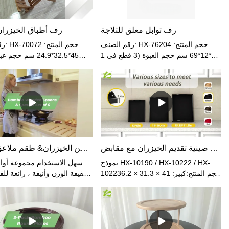
رف توابل معلق للثلاجة
رف أطباق الخيزران
رقم الصنف: HX-76204 حجم المنتج:
رقم ا
33*12*69 سم حجم العبوة (3 قطع في 1
45*32.5*24.9 سم حج
كرتون): 43.8*36.6*51.2 سم الوزن
المفردة: 45.5*35*
الصافي: 1.5 كجم الوزن الإجمالي: 2.1
كجم نوع الرف: رف معلق المواد:
الخيزران اللون: طبيعي
كجم/قطعة المواد: الخيزر
مجموعات صينية تقديم الخيزران مع مقابض
ملاعق خشبية من الخيزران& طقم ملاعق 6 قطع
نموذج:HX-10190 / HX-10222 / HX-
سهل الاستخدام:مجموعة أوا
10223حجم المنتج:كبير: 41 × 31.3 × 6.2
خفيفة الوزن وأنيقة ، رائعة لل
سممتوسط: 37.8 × 28.4 × 6.2
فقط لتزيين مطبخك ولكن أيضً
سمصغير: 35.2 × 25.2 × 6.2 سمالحجم
الطهي عملاً ثقيلًا ، يمكنك
المعبأ (6 مجموعات في 1ctn):62 × 35 ×
بسهولة بعملية الطهي. آمن
46 سمالوزن الصافي:2.35 كجمالوزن
أواني الطهي لدينا منحوتة
الإجمالي:2.58 كجممادة:الخيزرانلون:
واحدة من الخيزران وليست م