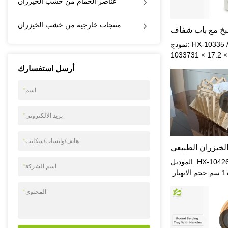
عناصر الحمام من خشب الخيزران
منتجات خارجية من خشب الخيزران
نموذج: HX-10335 / HX-10336 / HX-
10337تخصيص: 40 × 17.2 × 31
سمالحجم المعبأ (6 قطعة في صندوق
أرسل استفسارك
خارجي واحد): 45.5 × 38 × 39 سمالوزن
الصافي: 2.9 كجمالوزن الإجمالي: 3.4
اسم
*
ون: طبيعي / أسود /
حاوية: مستطيلينوع
بريد الالكتروني
*
الاغلاق: مغناطيسي
هاتف/واتساب/سكايب
*
الموديل: HX-10426 مواصفة: توسيع
اسم الشركة
*
الحجم: 38*32*17 سم حجم الانهيار:
47*32.5*1.5 سم حجم العبوة (12 قطعة
المحتوى
*
في صندوق بني للتصدير): 48*33.5*19
سم الوزن الصافي: 1.19 كجم المواد:
يزران اللون: طبيعي