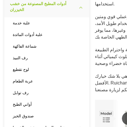
استخدامها.
أدوات المطبخ المصنوعة من خشب
الخيزران
عملي قوي ومتين
علبة خدمة
خدام طويل الأمد،
وغيرها، مما يوفر
علبة أدوات المائدة
شماعة الفاكهة
ة واحترام الطبيعة
لوث كيميائي أثناء
رف النبيذ
لوح تقطيع
ي بلا شك خيارك
عربة الطعام
الأفضل. Ruichang هي مورد محترف لمنتجات المطبخ المصنوعة من الخيزران في الصين، يمكننا توفير أنواع مختلفة من أدوات المطبخ المصنوعة من
رف توابل
أواني الطبخ
صندوق الخبز