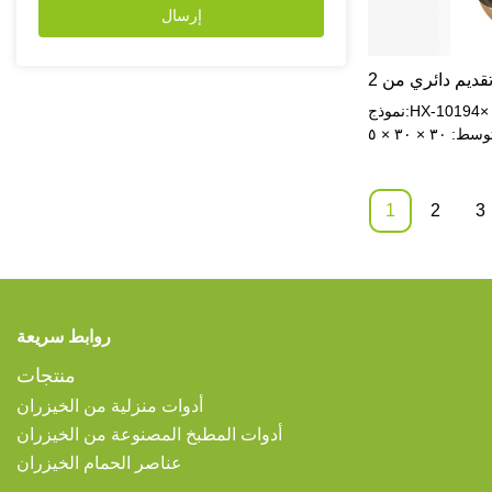
إرسال
ديم دائري من 2
نموذج:HX-10194حجم المنتج:كبير: ٣٥ ×
٣٥ × ٥ سممتوسط: ٣٠ × ٣٠ × ٥
سمالحجم المعبأ (6 مجموعات في
1ctn):39 × 37 × 54 سمالوزن الصافي:1
كجمالوزن الإجمالي:1.35 كجممادة:
1
2
3
طبيعي
روابط سريعة
منتجات
أدوات منزلية من الخيزران
أدوات المطبخ المصنوعة من الخيزران
عناصر الحمام الخيزران