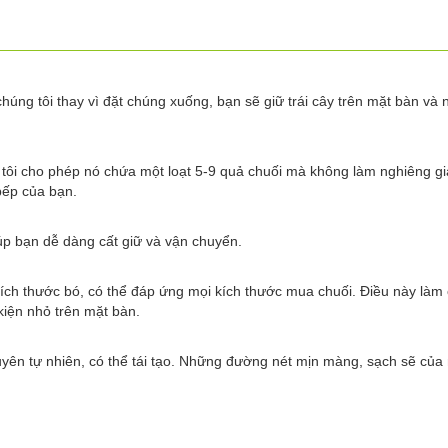
 chúng tôi thay vì đặt chúng xuống, bạn sẽ giữ trái cây trên mặt bàn và
g tôi cho phép nó chứa một loạt 5-9 quả chuối mà không làm nghiêng g
bếp của bạn.
iúp bạn dễ dàng cất giữ và vận chuyển.
kích thước bó, có thể đáp ứng mọi kích thước mua chuối. Điều này làm 
iện nhỏ trên mặt bàn.
uyên tự nhiên, có thể tái tạo. Những đường nét mịn màng, sạch sẽ của