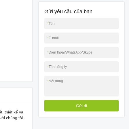
Gửi yêu cầu của bạn
*
Tên
*
E-mail
*
Điện thoại/WhatsApp/Skype
*
Tên công ty
*
Nội dung
Gửi đi
, thiết kế và
ới chúng tôi.