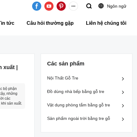
Ngôn ngữ
Tin tức
Câu hỏi thường gặp
Liên hệ chúng tôi
Các sản phẩm
 xuất |
Nội Thất Gỗ Tre
ặc bộ phận
Đồ dùng nhà bếp bằng gỗ tre
cậy, những
ời các
 khi sản xuất.
Vật dụng phòng tắm bằng gỗ tre
Sản phẩm ngoài trời bằng tre gỗ