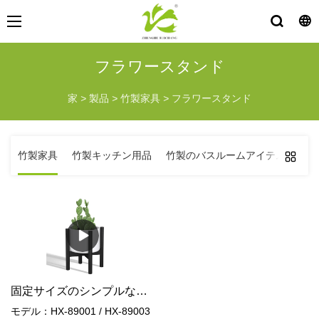
フラワースタンド
家
>
製品
>
竹製家具
>
フラワースタンド
竹製家具
竹製キッチン用品
竹製のバスルームアイテム
竹
固定サイズのシンプルなフラワーラック
モデル：HX-89001 / HX-89003